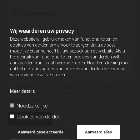
Wij waarderen uw privacy
Deze website wil gebruik maken van functionaliteiten en
cookies van derden om ervoor te zorgen dat u de best
mogelijke ervaring heeft bij uw bezoek aan de website. Als u
het gebruik van functionaliteit en cookies van derden wilt
aanvaarden, kunt u dat hieronder doen. Houd er rekening mee
dat het niet aanvaarden van cookies van derden de ervaring
van de website zal verstoren.
Ik geef toestemming om persoonsgegevens
Meer details
te verzamelen en te verwerken volgens ons
privacybeleid. *
Noodzakelijke
Cookies van derden
Aanvaard geselecteerde
Aanvaard alles