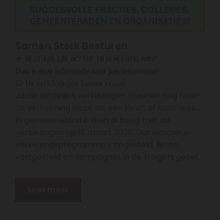
Samen Sterk Besturen
🫵 𝗕𝗘𝗦𝗧𝗨𝗨𝗥𝗟𝗜𝗝𝗞 𝗔𝗖𝗧𝗜𝗘𝗙 𝗜𝗡 𝗚𝗘𝗠𝗘𝗘𝗡𝗧𝗘𝗟𝗔𝗡𝗗?
𝐃𝐚𝐧 𝐢𝐬 𝐝𝐞𝐳𝐞 𝐢𝐧𝐟𝐨𝐫𝐦𝐚𝐭𝐢𝐞 𝐯𝐨𝐨𝐫 𝐣𝐨𝐮 𝐢𝐧𝐭𝐞𝐫𝐞𝐬𝐬𝐚𝐧𝐭!
🟡 𝐃𝐞 𝐯𝐞𝐫𝐤𝐢𝐞𝐳𝐢𝐧𝐠𝐞𝐧 𝐤𝐨𝐦𝐞𝐧 𝐞𝐫𝐚𝐚𝐧!
Ja, de landelijke verkiezingen dreunen nog na en
de verkenning loopt als een kievit, of koolmees...
In gemeenteland is men al bezig met de
verkiezingen op 18 maart 2026. Dus worden er
verkiezingsprogramma’s opgesteld, lijsten
vastgesteld en campagnes in de steigers gezet.
Lees meer