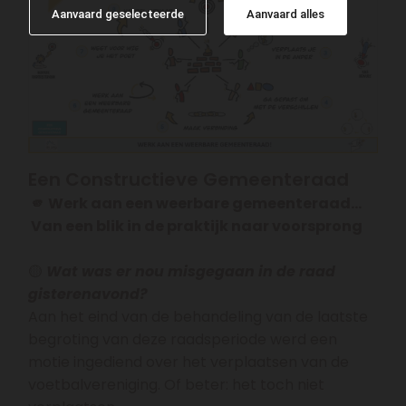
Aanvaard geselecteerde
Aanvaard alles
Een Constructieve Gemeenteraad
🫵 Werk aan een weerbare gemeenteraad…
Van een blik in de praktijk naar voorsprong
🟡
Wat was er nou misgegaan in de raad
gisterenavond?
Aan het eind van de behandeling van de laatste
begroting van deze raadsperiode werd een
motie ingediend over het verplaatsen van de
voetbalvereniging. Of beter: het toch niet