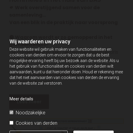
🫵 Werk overstijgend samen voor de
samenleving…
Van een blik in de praktijk naar voorsprong
🟡 Waarom wordt er zo gemopperd in het
Wij waarderen uw privacy
gemeentehuis?
Deze website wil gebruik maken van functionaliteiten en
De burgemeester kijkt de gemeentesecretaris
cookies van derden om ervoor te zorgen dat u de best
en de griffier vragend aan. Er is toch een
mogelijke ervaring heeft bij uw bezoek aan de website. Als u
raadsakkoord en het coalitieakkoord is toch
het gebruik van functionaliteit en cookies van derden wilt
aanvaarden, kunt u dat hieronder doen. Houd er rekening mee
goed als collegeprogramma in de begroting
dat het niet aanvaarden van cookies van derden de ervaring
terecht gekomen?
van de website zal verstoren.
Meer details
Lees meer
Noodzakelijke
Cookies van derden