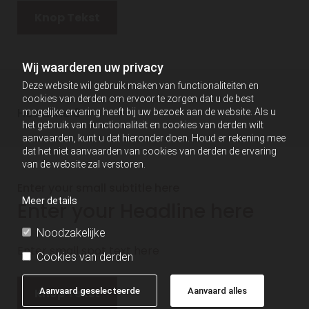
Knop Tekst
Wij waarderen uw privacy
Deze website wil gebruik maken van functionaliteiten en
cookies van derden om ervoor te zorgen dat u de best
Headline 3
mogelijke ervaring heeft bij uw bezoek aan de website. Als u
het gebruik van functionaliteit en cookies van derden wilt
aanvaarden, kunt u dat hieronder doen. Houd er rekening mee
dat het niet aanvaarden van cookies van derden de ervaring
van de website zal verstoren.
Enter your small subtitle here
Meer details
Enter your Headline here
Noodzakelijke
Enter small spot text here
Cookies van derden
Knop Tekst
Aanvaard geselecteerde
Aanvaard alles